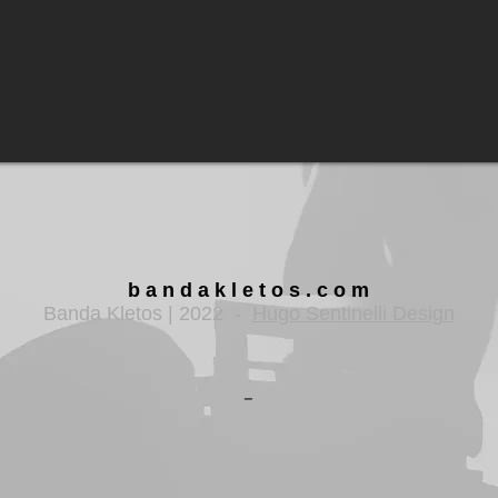
b a n d a k l e t o s . c o m
Banda Kletos | 2022 -
Hugo Sentinelli Design
_